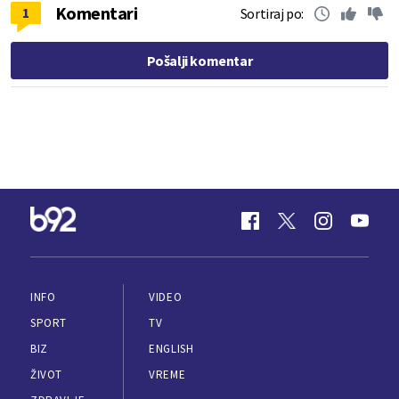
Komentari
1
Sortiraj po:
Pošalji komentar
INFO
VIDEO
SPORT
TV
BIZ
ENGLISH
ŽIVOT
VREME