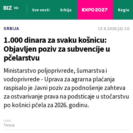
Sve vesti
Srbija
Region
Nova vest
SRBIJA
15.6.2026.
21:10
1.000 dinara za svaku košnicu:
Objavljen poziv za subvencije u
pčelarstvu
Ministarstvo poljoprivrede, šumarstva i
vodoprivrede - Uprava za agrarna plaćanja
raspisalo je Javni poziv za podnošenje zahteva
za ostvarivanje prava na podsticaje u stočarstvu
po košnici pčela za 2026. godinu.
Izvor:
Tanjug