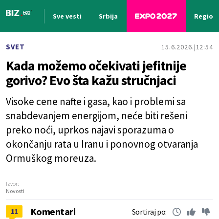
Sve vesti
Srbija
Region
Nova vest
SVET
15.6.2026.
12:54
Kada možemo očekivati jefitnije
gorivo? Evo šta kažu stručnjaci
Visoke cene nafte i gasa, kao i problemi sa
snabdevanjem energijom, neće biti rešeni
preko noći, uprkos najavi sporazuma o
okončanju rata u Iranu i ponovnog otvaranja
Ormuškog moreuza.
Izvor:
Novosti
Komentari
11
Sortiraj po: