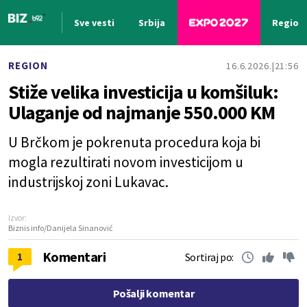
Sve vesti
Srbija
Region
Nova vest
REGION
16.6.2026.
21:56
Stiže velika investicija u komšiluk:
Ulaganje od najmanje 550.000 KM
U Brčkom je pokrenuta procedura koja bi
mogla rezultirati novom investicijom u
industrijskoj zoni Lukavac.
Izvor:
Biznis info/Danijela Sinanović
Komentari
1
Sortiraj po:
Pošalji komentar