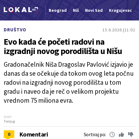
Beograd
Niš
Novi Sad
Kragujevac
Nova vest
DRUŠTVO
15.6.2026.
11:02
Evo kada će početi radovi na
izgradnji novog porodilišta u Nišu
Gradonačelnik Niša Dragoslav Pavlović izjavio je
danas da se očekuje da tokom ovog leta počnu
radovi na izgradnji novog porodilišta u tom
gradu i naveo da je reč o velikom projektu
vrednom 75 miliona evra.
Izvor:
Tanjug
Komentari
0
Sortiraj po: