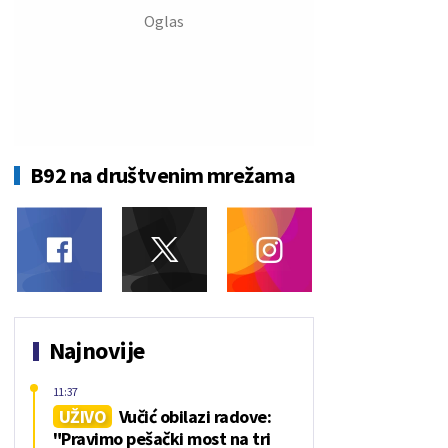
B92 na društvenim mrežama
Najnovije
11:37
UŽIVO
Vučić obilazi radove:
"Pravimo pešački most na tri