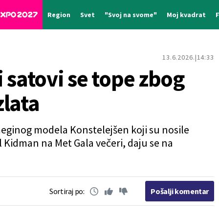
Region
Svet
"Svoj na svome"
Moj kvadrat
13.6.2026.
14:33
 satovi se tope zbog
zlata
eginog modela Konstelejšen koji su nosile
l Kidman na Met Gala večeri, daju se na
Sortiraj po:
Pošalji komentar