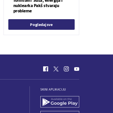
forintom? Suša, energija i
nuklearka Pakš stvaraju
probleme
Pogledaj sve
SKINI APLIKACIJU