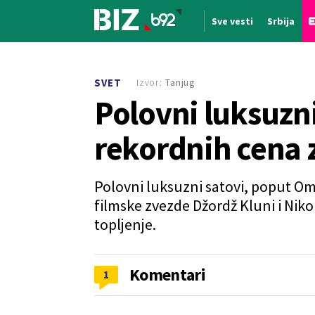
Sve vesti
Srbija
Nova vest
Izvor:
Tanjug
SVET
Polovni luksuzni
rekordnih cena 
Polovni luksuzni satovi, poput Om
filmske zvezde Džordž Kluni i Niko
topljenje.
Komentari
1