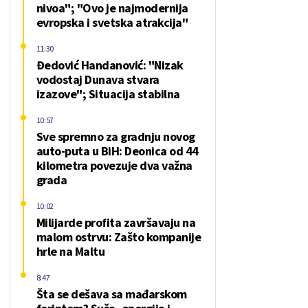
nivoa"; "Ovo je najmodernija
evropska i svetska atrakcija"
11:30
Đedović Handanović: "Nizak
vodostaj Dunava stvara
izazove"; Situacija stabilna
10:57
Sve spremno za gradnju novog
auto-puta u BiH: Deonica od 44
kilometra povezuje dva važna
grada
10:02
Milijarde profita završavaju na
malom ostrvu: Zašto kompanije
hrle na Maltu
8:47
Šta se dešava sa mađarskom