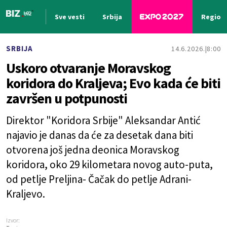
Sve vesti
Srbija
Region
Nova vest
SRBIJA
14.6.2026.
8:00
Uskoro otvaranje Moravskog
koridora do Kraljeva; Evo kada će biti
završen u potpunosti
Direktor "Koridora Srbije" Aleksandar Antić
najavio je danas da će za desetak dana biti
otvorena još jedna deonica Moravskog
koridora, oko 29 kilometara novog auto-puta,
od petlje Preljina- Čačak do petlje Adrani-
Kraljevo.
Izvor: