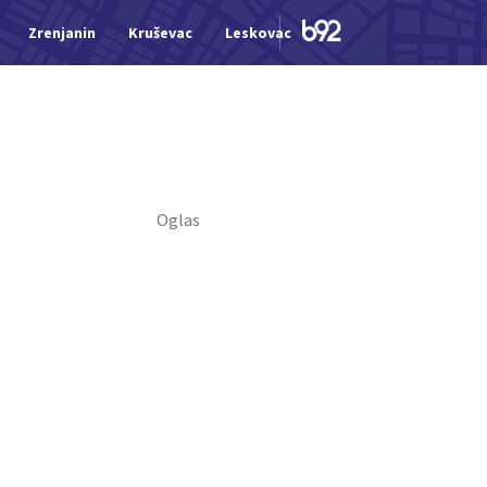
Zrenjanin
Kruševac
Leskovac
Jagodina
Šid