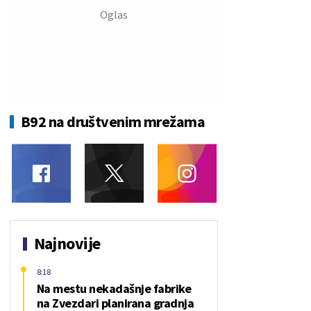
B92 na društvenim mrežama
Najnovije
8:18
Na mestu nekadašnje fabrike
na Zvezdari planirana gradnja