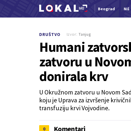
Beograd
Niš
Nova vest
Izvor:
Tanjug
DRUŠTVO
Humani zatvorsk
zatvoru u Novo
donirala krv
U Okružnom zatvoru u Novom Sadu 
koju je Uprava za izvršenje krivič
transfuziju krvi Vojvodine.
Komentari
0