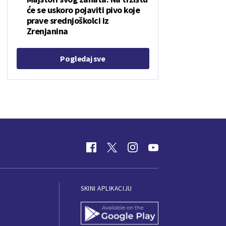
će se uskoro pojaviti pivo koje
prave srednjoškolci iz
Zrenjanina
Pogledaj sve
SKINI APLIKACIJU