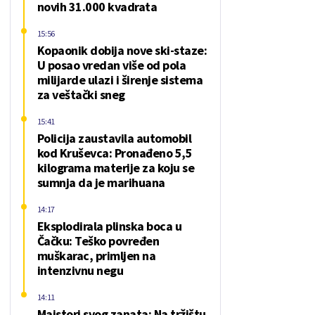
novih 31.000 kvadrata
15:56
Kopaonik dobija nove ski-staze:
U posao vredan više od pola
milijarde ulazi i širenje sistema
za veštački sneg
15:41
Policija zaustavila automobil
kod Kruševca: Pronađeno 5,5
kilograma materije za koju se
sumnja da je marihuana
14:17
Eksplodirala plinska boca u
Čačku: Teško povređen
muškarac, primljen na
intenzivnu negu
14:11
Majstori svog zanata: Na tržištu