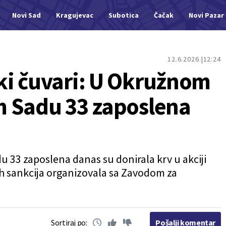
Novi Sad
Kragujevac
Subotica
Čačak
Novi Pazar
12.6.2026.
12:24
i čuvari: U Okružnom
m Sadu 33 zaposlena
33 zaposlena danas su donirala krv u akciji
nih sankcija organizovala sa Zavodom za
Sortiraj po:
Pošalji komentar