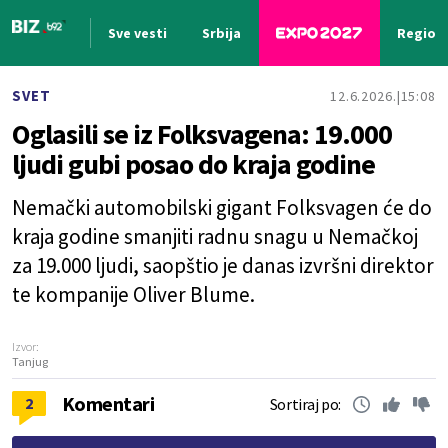
Sve vesti
Srbija
Region
Nova vest
SVET
12.6.2026.
15:08
Oglasili se iz Folksvagena: 19.000
ljudi gubi posao do kraja godine
Nemački automobilski gigant Folksvagen će do
kraja godine smanjiti radnu snagu u Nemačkoj
za 19.000 ljudi, saopštio je danas izvršni direktor
te kompanije Oliver Blume.
Izvor:
Tanjug
Komentari
2
Sortiraj po: