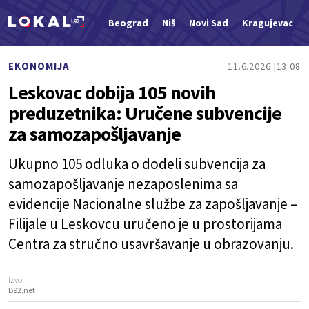
Beograd
Niš
Novi Sad
Kragujevac
Nova vest
EKONOMIJA
11.6.2026.
13:08
Leskovac dobija 105 novih
preduzetnika: Uručene subvencije
za samozapošljavanje
Ukupno 105 odluka o dodeli subvencija za
samozapošljavanje nezaposlenima sa
evidencije Nacionalne službe za zapošljavanje –
Filijale u Leskovcu uručeno je u prostorijama
Centra za stručno usavršavanje u obrazovanju.
Izvor:
B92.net