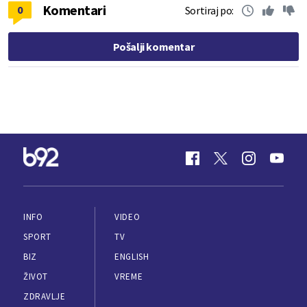
Komentari
0
Sortiraj po:
Pošalji komentar
INFO
VIDEO
SPORT
TV
BIZ
ENGLISH
ŽIVOT
VREME
ZDRAVLJE