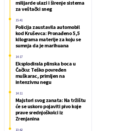
milijarde ulazi i širenje sistema
za veštački sneg
15:41
Policija zaustavila automobil
kod Kruševca: Pronađeno 5,5
kilograma materije za koju se
sumnja da je marihuana
14:17
Eksplodirala plinska boca u
Čačku: Teško povređen
muškarac, primljen na
intenzivnu negu
14:11
Majstori svog zanata: Na tržištu
će se uskoro pojaviti pivo koje
prave srednjoškolci iz
Zrenjanina
13:42