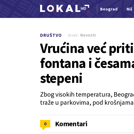
Beograd
Niš
Nova vest
Izvor:
Novosti
DRUŠTVO
Vrućina već prit
fontana i česama
stepeni
Zbog visokih temperatura, Beograđ
traže u parkovima, pod krošnjama,
Komentari
0