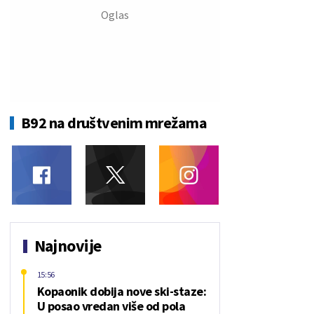
B92 na društvenim mrežama
Najnovije
15:56
Kopaonik dobija nove ski-staze:
U posao vredan više od pola