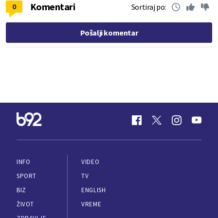
Komentari
0
Sortiraj po:
Pošalji komentar
INFO
VIDEO
SPORT
TV
BIZ
ENGLISH
ŽIVOT
VREME