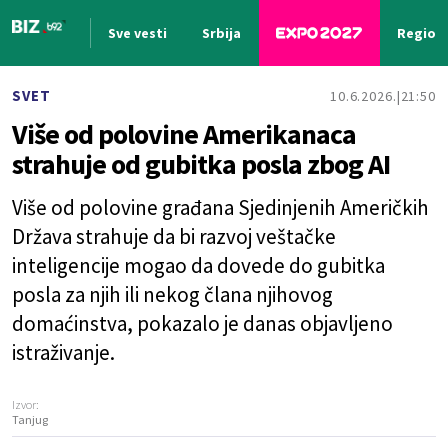
Sve vesti
Srbija
Region
Nova vest
SVET
10.6.2026.
21:50
Više od polovine Amerikanaca
strahuje od gubitka posla zbog AI
Više od polovine građana Sjedinjenih Američkih
Država strahuje da bi razvoj veštačke
inteligencije mogao da dovede do gubitka
posla za njih ili nekog člana njihovog
domaćinstva, pokazalo je danas objavljeno
istraživanje.
Izvor:
Tanjug