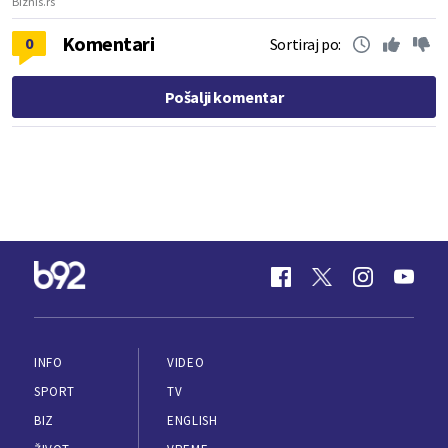
Biznis.rs
Komentari
0
Sortiraj po:
Pošalji komentar
INFO
VIDEO
SPORT
TV
BIZ
ENGLISH