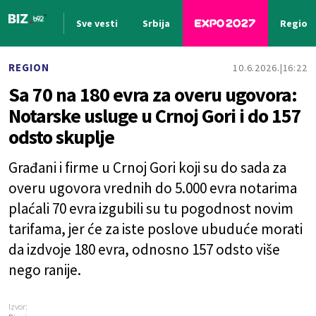
Sve vesti
Srbija
Region
Nova vest
REGION
10.6.2026.
16:22
Sa 70 na 180 evra za overu ugovora:
Notarske usluge u Crnoj Gori i do 157
odsto skuplje
Građani i firme u Crnoj Gori koji su do sada za
overu ugovora vrednih do 5.000 evra notarima
plaćali 70 evra izgubili su tu pogodnost novim
tarifama, jer će za iste poslove ubuduće morati
da izdvoje 180 evra, odnosno 157 odsto više
nego ranije.
Izvor: