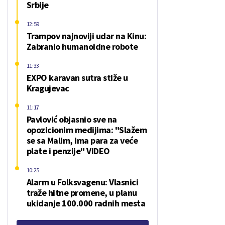
Srbije
12:59
Trampov najnoviji udar na Kinu:
Zabranio humanoidne robote
11:33
EXPO karavan sutra stiže u
Kragujevac
11:17
Pavlović objasnio sve na
opozicionim medijima: "Slažem
se sa Malim, ima para za veće
plate i penzije" VIDEO
10:25
Alarm u Folksvagenu: Vlasnici
traže hitne promene, u planu
ukidanje 100.000 radnih mesta