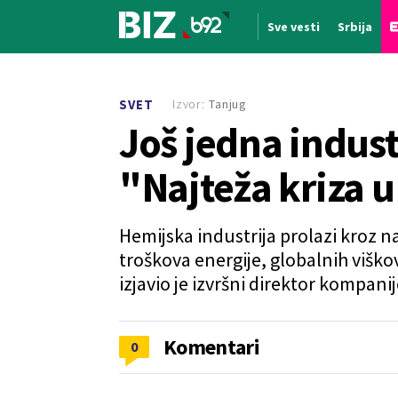
Sve vesti
Srbija
Nova vest
Izvor:
Tanjug
SVET
Još jedna indust
"Najteža kriza u
Hemijska industrija prolazi kroz n
troškova energije, globalnih viškov
izjavio je izvršni direktor kompan
Komentari
0