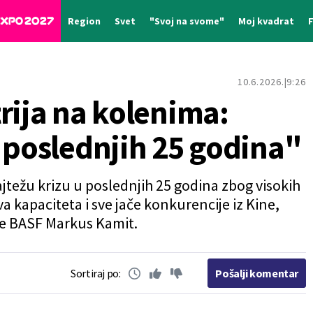
Region
Svet
"Svoj na svome"
Moj kvadrat
10.6.2026.
9:26
rija na kolenima:
 poslednjih 25 godina"
ajtežu krizu u poslednjih 25 godina zbog visokih
a kapaciteta i sve jače konkurencije iz Kine,
ije BASF Markus Kamit.
Sortiraj po:
Pošalji komentar