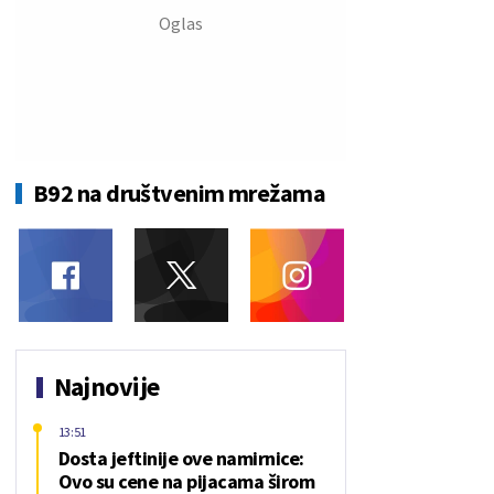
B92 na društvenim mrežama
Najnovije
13:51
Dosta jeftinije ove namirnice:
Ovo su cene na pijacama širom