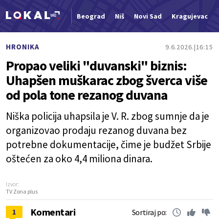
Beograd
Niš
Novi Sad
Kragujevac
Nova vest
HRONIKA
9.6.2026.
16:15
Propao veliki "duvanski" biznis:
Uhapšen muškarac zbog šverca više
od pola tone rezanog duvana
Niška policija uhapsila je V. R. zbog sumnje da je
organizovao prodaju rezanog duvana bez
potrebne dokumentacije, čime je budžet Srbije
oštećen za oko 4,4 miliona dinara.
Izvor:
TV Zona plus
Komentari
1
Sortiraj po: