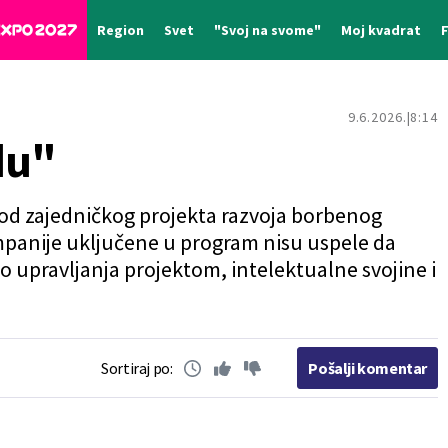
Region
Svet
"Svoj na svome"
Moj kvadrat
9.6.2026.
8:14
du"
od zajedničkog projekta razvoja borbenog
mpanije uključene u program nisu uspele da
o upravljanja projektom, intelektualne svojine i
Sortiraj po:
Pošalji komentar