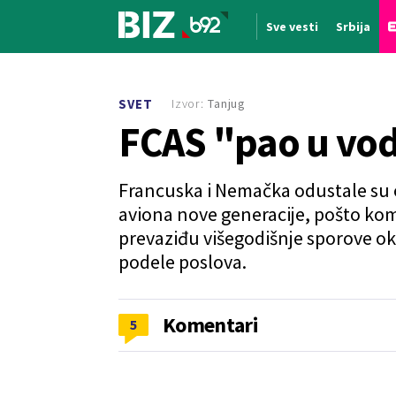
Sve vesti
Srbija
Nova vest
Izvor:
Tanjug
SVET
FCAS "pao u vo
Francuska i Nemačka odustale su 
aviona nove generacije, pošto ko
prevaziđu višegodišnje sporove ok
podele poslova.
Komentari
5