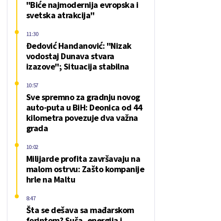
"Biće najmodernija evropska i
svetska atrakcija"
11:30
Đedović Handanović: "Nizak
vodostaj Dunava stvara
izazove"; Situacija stabilna
10:57
Sve spremno za gradnju novog
auto-puta u BiH: Deonica od 44
kilometra povezuje dva važna
grada
10:02
Milijarde profita završavaju na
malom ostrvu: Zašto kompanije
hrle na Maltu
8:47
Šta se dešava sa mađarskom
forintom? Suša, energija i