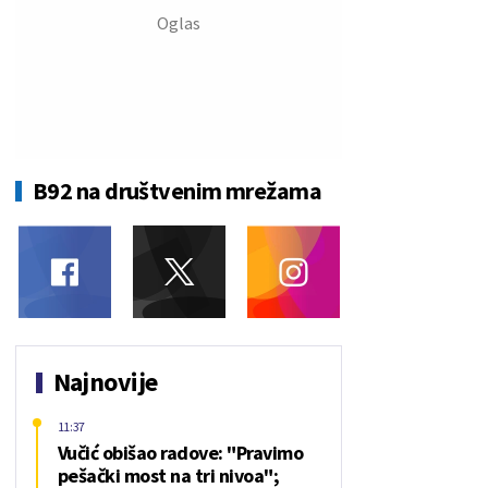
B92 na društvenim mrežama
Najnovije
11:37
Vučić obišao radove: "Pravimo
pešački most na tri nivoa";