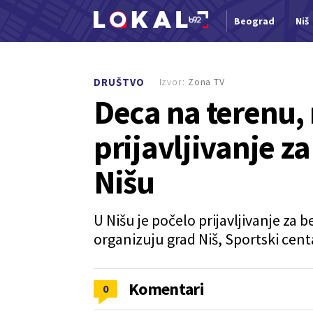
Beograd
Niš
Nova vest
Izvor:
Zona TV
DRUŠTVO
Deca na terenu, 
prijavljivanje za
Nišu
U Nišu je počelo prijavljivanje za 
organizuju grad Niš, Sportski centa
Komentari
0