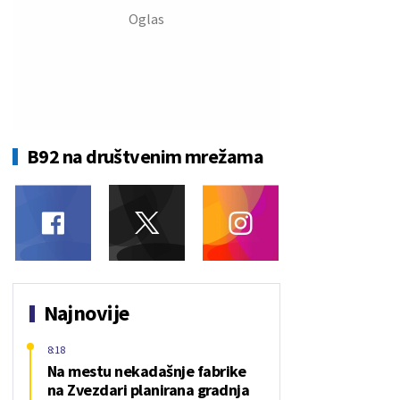
B92 na društvenim mrežama
Najnovije
8:18
Na mestu nekadašnje fabrike
na Zvezdari planirana gradnja