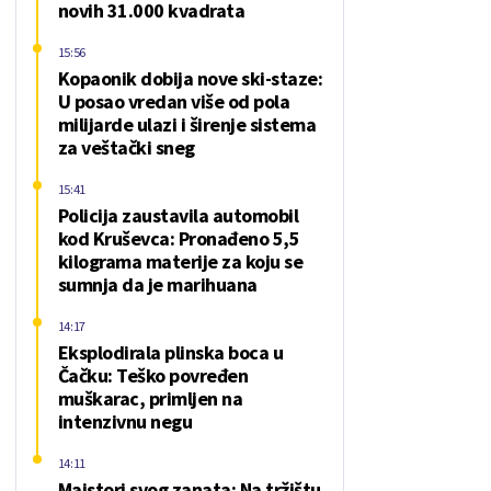
novih 31.000 kvadrata
15:56
Kopaonik dobija nove ski-staze:
U posao vredan više od pola
milijarde ulazi i širenje sistema
za veštački sneg
15:41
Policija zaustavila automobil
kod Kruševca: Pronađeno 5,5
kilograma materije za koju se
sumnja da je marihuana
14:17
Eksplodirala plinska boca u
Čačku: Teško povređen
muškarac, primljen na
intenzivnu negu
14:11
Majstori svog zanata: Na tržištu