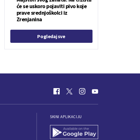
će se uskoro pojaviti pivo koje
prave srednjoškolci iz
Zrenjanina
Pogledaj sve
SKINI APLIKACIJU