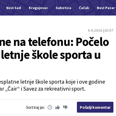
Novi Sad
Kragujevac
Subotica
Čačak
Novi Pazar
8.6.2026.
20:07
ne na telefonu: Počelo
 letnje škole sporta u
besplatne letnje škole sporta koje i ove godine
r „Čair“ i Savez za rekreativni sport.
Sortiraj po:
Pošalji komentar