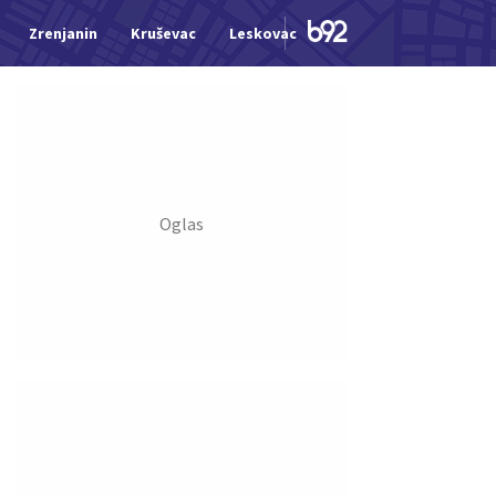
Zrenjanin
Kruševac
Leskovac
Jagodina
Šid