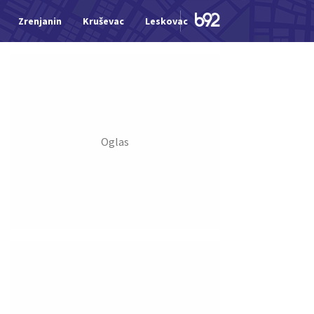
Zrenjanin
Kruševac
Leskovac
Jagodina
Šid