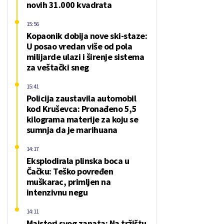
novih 31.000 kvadrata
15:56
Kopaonik dobija nove ski-staze:
U posao vredan više od pola
milijarde ulazi i širenje sistema
za veštački sneg
15:41
Policija zaustavila automobil
kod Kruševca: Pronađeno 5,5
kilograma materije za koju se
sumnja da je marihuana
14:17
Eksplodirala plinska boca u
Čačku: Teško povređen
muškarac, primljen na
intenzivnu negu
14:11
Majstori svog zanata: Na tržištu