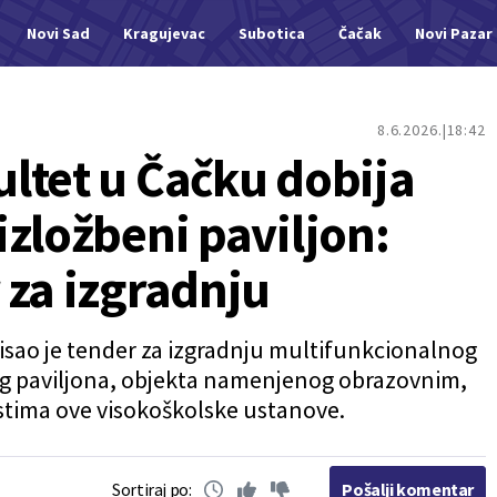
Novi Sad
Kragujevac
Subotica
Čačak
Novi Pazar
8.6.2026.
18:42
ltet u Čačku dobija
zložbeni paviljon:
 za izgradnju
isao je tender za izgradnju multifunkcionalnog
g paviljona, objekta namenjenog obrazovnim,
stima ove visokoškolske ustanove.
Sortiraj po:
Pošalji komentar