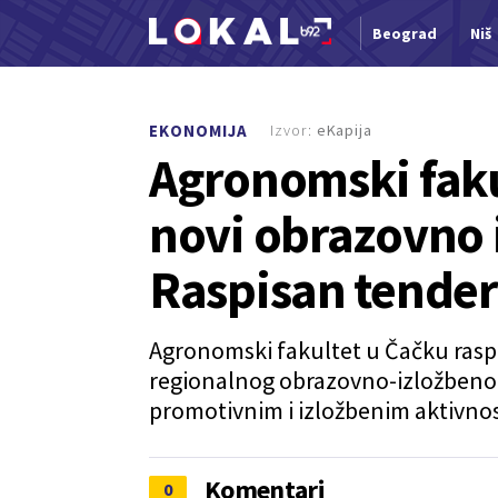
Beograd
Niš
Nova vest
Izvor:
eKapija
EKONOMIJA
Agronomski faku
novi obrazovno i
Raspisan tender
Agronomski fakultet u Čačku rasp
regionalnog obrazovno-izložbeno
promotivnim i izložbenim aktivno
Komentari
0