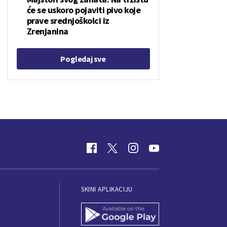
će se uskoro pojaviti pivo koje
prave srednjoškolci iz
Zrenjanina
Pogledaj sve
SKINI APLIKACIJU