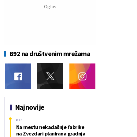
B92 na društvenim mrežama
Najnovije
8:18
Na mestu nekadašnje fabrike
na Zvezdari planirana gradnja