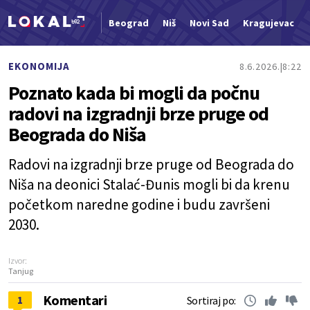
Beograd
Niš
Novi Sad
Kragujevac
Nova vest
EKONOMIJA
8.6.2026.
8:22
Poznato kada bi mogli da počnu
radovi na izgradnji brze pruge od
Beograda do Niša
Radovi na izgradnji brze pruge od Beograda do
Niša na deonici Stalać-Đunis mogli bi da krenu
početkom naredne godine i budu završeni
2030.
Izvor:
Tanjug
Komentari
1
Sortiraj po: