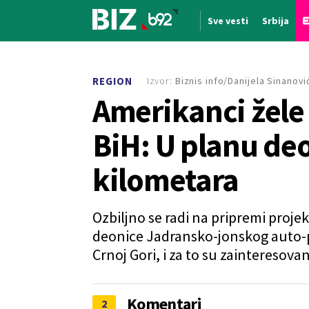
Sve vesti
Srbija
Nova vest
Izvor:
Biznis info/Danijela Sinanovi
REGION
Amerikanci žele
BiH: U planu de
kilometara
Ozbiljno se radi na pripremi proj
deonice Јadransko-jonskog auto-put
Crnoj Gori, i za to su zainteresov
Komentari
2