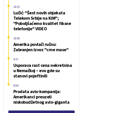
10:13
Lučić: "Šest novih objekata
Telekom Srbije na KiM";
"Poboljšaćemo kvalitet fiksne
telefonije" VIDEO
10:05
Amerika povlači ručnu:
Zabranjen izvoz "crne mase"
9:17
Usporava rast cena nekretnina
u Nemačkoj – evo gde su
stanovi pojeftinili
8:54
Prodata avio-kompanija:
Amerikanci preuzeli
niskobudžetnog avio-giganta