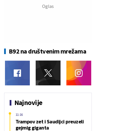
B92 na društvenim mrežama
Najnovije
11:16
Trampov zet i Saudijci preuzeli
gejmig giganta