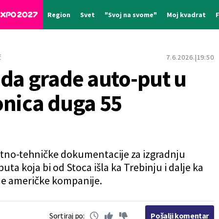
Region
Svet
"Svoj na svome"
Moj kvadrat
ć
7.6.2026.
19:50
 da grade auto-put u
onica duga 55
ektno-tehničke dokumentacije za izgradnju
a koja bi od Stoca išla ka Trebinju i dalje ka
ane američke kompanije.
Sortiraj po:
Pošalji komentar