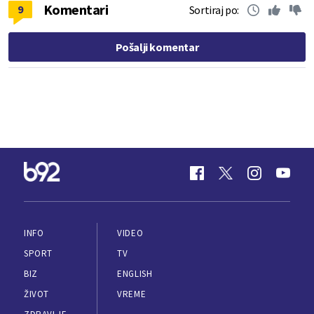
Komentari
9
Sortiraj po:
Pošalji komentar
INFO
VIDEO
SPORT
TV
BIZ
ENGLISH
ŽIVOT
VREME