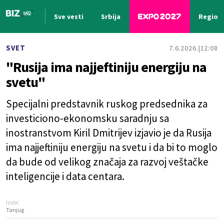
Sve vesti
Srbija
Region
Nova vest
SVET
7.6.2026.
12:08
"Rusija ima najjeftiniju energiju na
svetu"
Specijalni predstavnik ruskog predsednika za
investiciono-ekonomsku saradnju sa
inostranstvom Kiril Dmitrijev izjavio je da Rusija
ima najjeftiniju energiju na svetu i da bi to moglo
da bude od velikog značaja za razvoj veštačke
inteligencije i data centara.
Izvor:
Tanjug