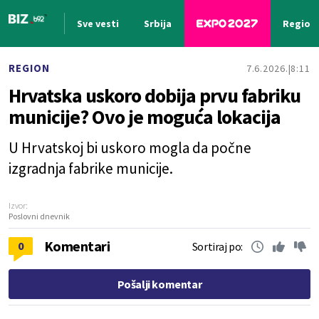
Sve vesti
Srbija
Region
Nova vest
REGION
7.6.2026.
8:11
Hrvatska uskoro dobija prvu fabriku
municije? Ovo je moguća lokacija
U Hrvatskoj bi uskoro mogla da počne
izgradnja fabrike municije.
Izvor:
Poslovni dnevnik
Komentari
0
Sortiraj po:
Pošalji komentar