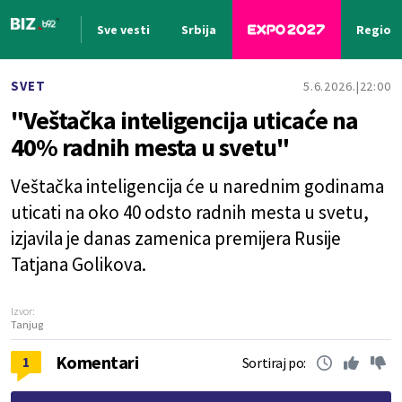
Sve vesti
Srbija
Region
Nova vest
SVET
5.6.2026.
22:00
"Veštačka inteligencija uticaće na
40% radnih mesta u svetu"
Veštačka inteligencija će u narednim godinama
uticati na oko 40 odsto radnih mesta u svetu,
izjavila je danas zamenica premijera Rusije
Tatjana Golikova.
Izvor:
Tanjug
Komentari
1
Sortiraj po: