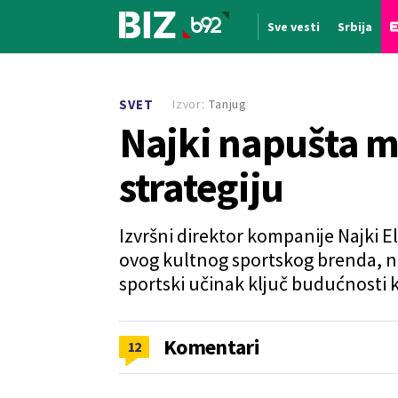
Sve vesti
Srbija
Nova vest
Izvor:
Tanjug
SVET
Najki napušta m
strategiju
Izvršni direktor kompanije Najki El
ovog kultnog sportskog brenda, na
sportski učinak ključ budućnosti 
Komentari
12