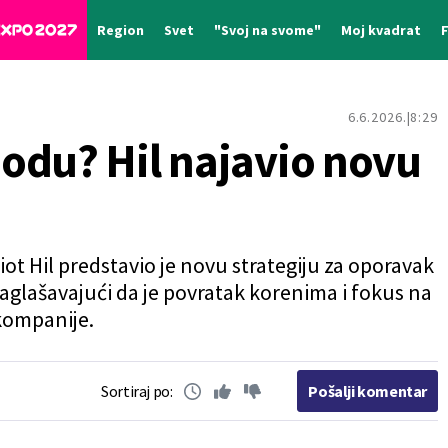
Region
Svet
"Svoj na svome"
Moj kvadrat
6.6.2026.
8:29
odu? Hil najavio novu
iot Hil predstavio je novu strategiju za oporavak
glašavajući da je povratak korenima i fokus na
kompanije.
Sortiraj po:
Pošalji komentar