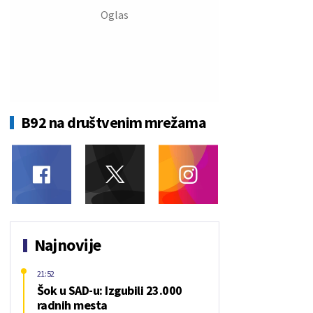
B92 na društvenim mrežama
Najnovije
21:52
Šok u SAD-u: Izgubili 23.000
radnih mesta