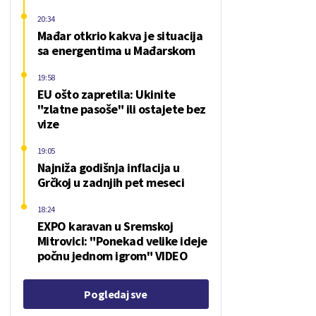
20:34
Mađar otkrio kakva je situacija
sa energentima u Mađarskom
19:58
EU ošto zapretila: Ukinite
"zlatne pasoše" ili ostajete bez
vize
19:05
Najniža godišnja inflacija u
Grčkoj u zadnjih pet meseci
18:24
EXPO karavan u Sremskoj
Mitrovici: "Ponekad velike ideje
počnu jednom igrom" VIDEO
Pogledaj sve