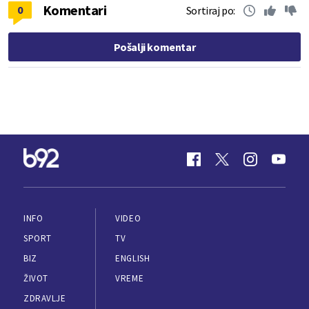
Komentari
0
Sortiraj po:
Pošalji komentar
INFO
VIDEO
SPORT
TV
BIZ
ENGLISH
ŽIVOT
VREME
ZDRAVLJE