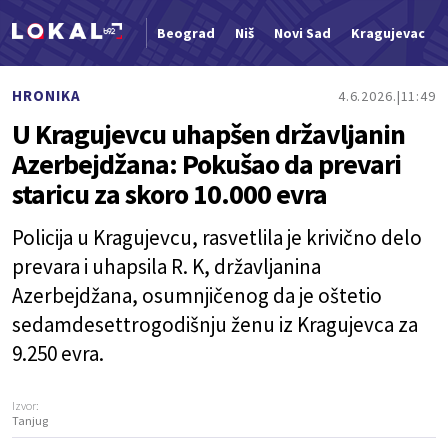
Beograd
Niš
Novi Sad
Kragujevac
Nova vest
HRONIKA
4.6.2026.
11:49
U Kragujevcu uhapšen državljanin
Azerbejdžana: Pokušao da prevari
staricu za skoro 10.000 evra
Policija u Kragujevcu, rasvetlila je krivično delo
prevara i uhapsila R. K, državljanina
Azerbejdžana, osumnjičenog da je oštetio
sedamdesettrogodišnju ženu iz Kragujevca za
9.250 evra.
Izvor:
Tanjug