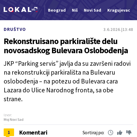
Beograd
Niš
Novi Sad
Kragujevac
Nova vest
DRUŠTVO
3.6.2026.
13:48
Rekonstruisano parkiralište delu
novosadskog Bulevara Oslobođenja
JKP “Parking servis” javlja da su završeni radovi
na rekonstrukciji parkirališta na Bulevaru
oslobođenja – na potezu od Bulevara cara
Lazara do Ulice Narodnog fronta, sa obe
strane.
Izvor:
Moj Novi Sad
Komentari
1
Sortiraj po: