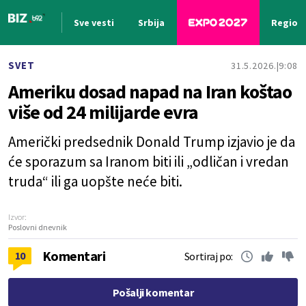
Sve vesti
Srbija
Region
Nova vest
SVET
31.5.2026.
9:08
Ameriku dosad napad na Iran koštao
više od 24 milijarde evra
Američki predsednik Donald Trump izjavio je da
će sporazum sa Iranom biti ili „odličan i vredan
truda“ ili ga uopšte neće biti.
Izvor:
Poslovni dnevnik
Komentari
10
Sortiraj po:
Pošalji komentar