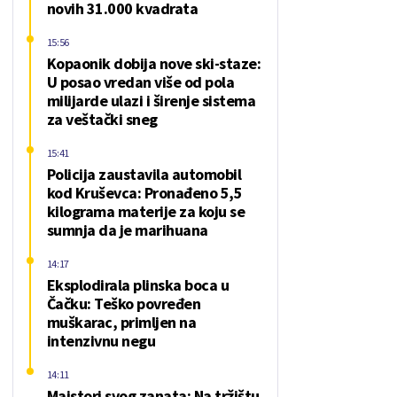
novih 31.000 kvadrata
15:56
Kopaonik dobija nove ski-staze:
U posao vredan više od pola
milijarde ulazi i širenje sistema
za veštački sneg
15:41
Policija zaustavila automobil
kod Kruševca: Pronađeno 5,5
kilograma materije za koju se
sumnja da je marihuana
14:17
Eksplodirala plinska boca u
Čačku: Teško povređen
muškarac, primljen na
intenzivnu negu
14:11
Majstori svog zanata: Na tržištu