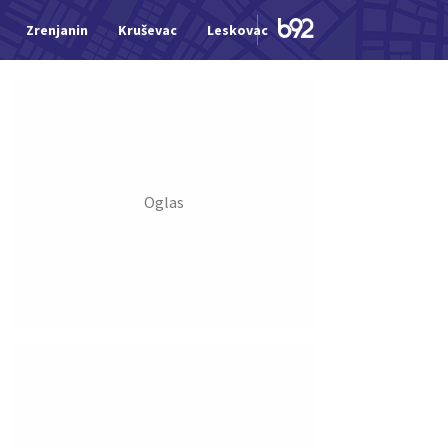
Zrenjanin
Kruševac
Leskovac
Jagodina
Šid