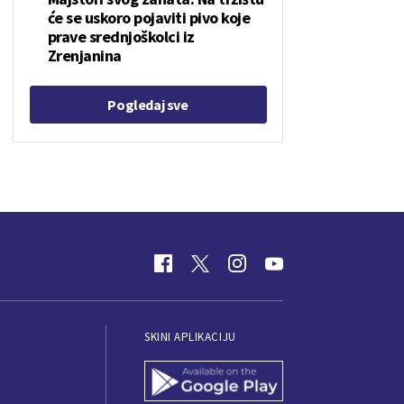
će se uskoro pojaviti pivo koje
prave srednjoškolci iz
Zrenjanina
Pogledaj sve
SKINI APLIKACIJU