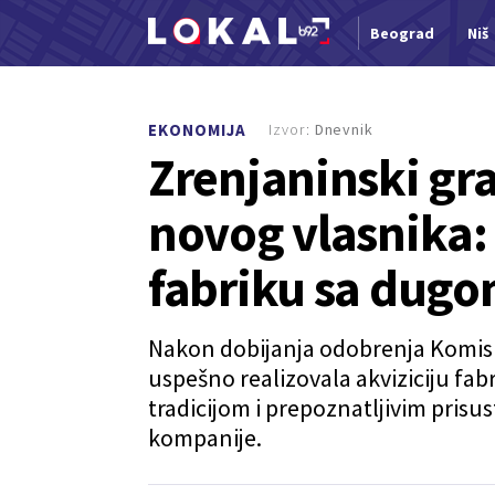
Beograd
Niš
Nova vest
Izvor:
Dnevnik
EKONOMIJA
Zrenjaninski gr
novog vlasnika:
fabriku sa dugo
Nakon dobijanja odobrenja Komisij
uspešno realizovala akviziciju fa
tradicijom i prepoznatljivim prisu
kompanije.