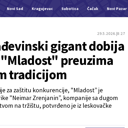
Novi Sad
Kragujevac
Subotica
Čačak
Novi Pazar
29.5.2026.
8:27
ađevinski gigant dobija
 "Mladost" preuzima
m tradicijom
e za zaštitu konkurencije, "Mladost” je
brike "Neimar Zrenjanin”, kompanije sa dugom
stvom na tržištu, potvrđeno je iz leskovačke