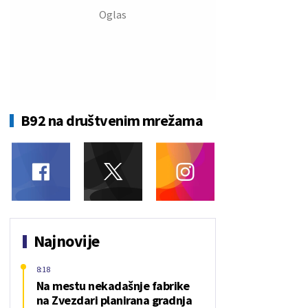
B92 na društvenim mrežama
Najnovije
8:18
Na mestu nekadašnje fabrike
na Zvezdari planirana gradnja