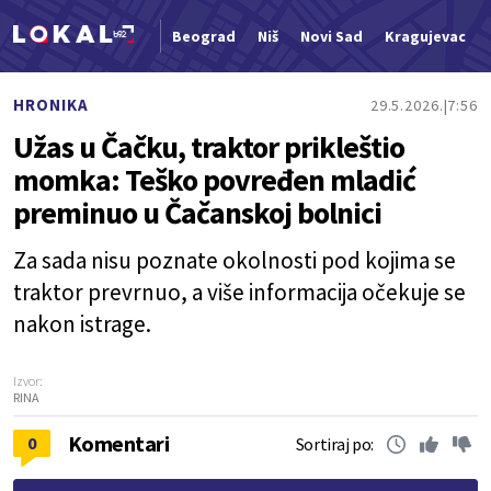
Beograd
Niš
Novi Sad
Kragujevac
Nova vest
HRONIKA
29.5.2026.
7:56
Užas u Čačku, traktor prikleštio
momka: Teško povređen mladić
preminuo u Čačanskoj bolnici
Za sada nisu poznate okolnosti pod kojima se
traktor prevrnuo, a više informacija očekuje se
nakon istrage.
Izvor:
RINA
Komentari
0
Sortiraj po: