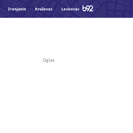
Zrenjanin
Kruševac
Leskovac
Jagodina
Šid