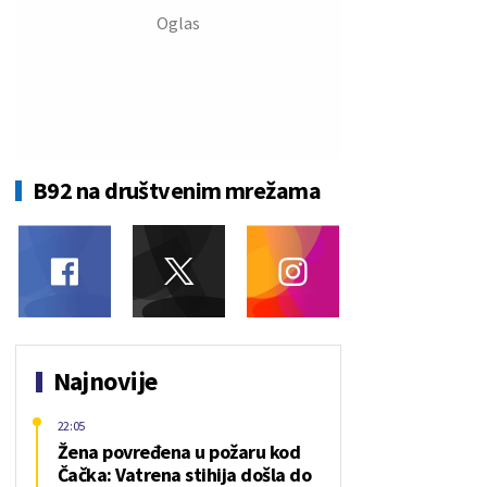
B92 na društvenim mrežama
Najnovije
22:05
Žena povređena u požaru kod
Čačka: Vatrena stihija došla do