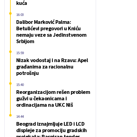
kuća
16:03
Dalibor Marković Palma:
Betulićevi pregovori u Kniću
nemaju veze sa Jedinstvenom
Srbijom
15:59
Nizak vodostaj i na Rzavu: Apel
građanima za racionalnu
potrošnju
15:40
Reorganizacijom rešen problem
gužvi u čekaonicama i
ordinacijama na UKC Niš
14:44
Beograd iznajmljuje LED i LCD
displeje za promociju gradskih
projekata: Raspisan tender