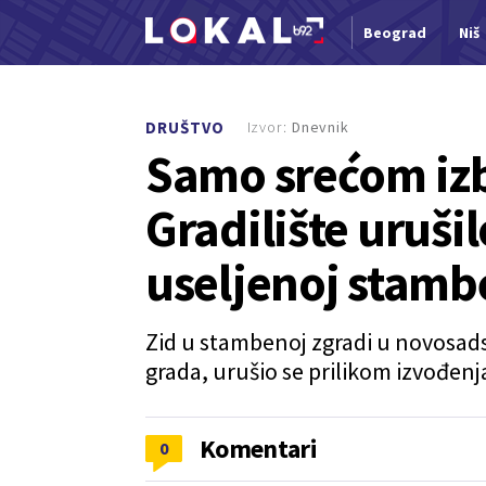
Beograd
Niš
Nova vest
Izvor:
Dnevnik
DRUŠTVO
Samo srećom izb
Gradilište uruši
useljenoj stamb
Zid u stambenoj zgradi u novosad
grada, urušio se prilikom izvođen
Komentari
0