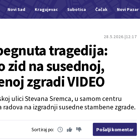
Novi Sad
Kragujevac
Subotica
Čačak
Novi Pazar
28.5.2026.
12:17
egnuta tragedija:
lo zid na susednoj,
enoj zgradi VIDEO
skoj ulici Stevana Sremca, u samom centru
ja radova na izgradnji susedne stambene zgrade.
Sortiraj po:
Pošalji komentar