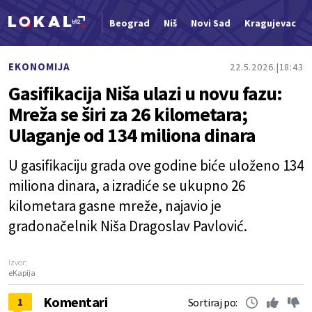
Beograd
Niš
Novi Sad
Kragujevac
Nova vest
EKONOMIJA
22.5.2026.
18:43
Gasifikacija Niša ulazi u novu fazu:
Mreža se širi za 26 kilometara;
Ulaganje od 134 miliona dinara
U gasifikaciju grada ove godine biće uloženo 134
miliona dinara, a izradiće se ukupno 26
kilometara gasne mreže, najavio je
gradonačelnik Niša Dragoslav Pavlović.
Izvor:
eKapija
Komentari
1
Sortiraj po: