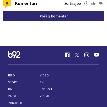
Komentari
0
Sortiraj po:
Pošalji komentar
INFO
VIDEO
SPORT
TV
BIZ
ENGLISH
ŽIVOT
VREME
ZDRAVLJE