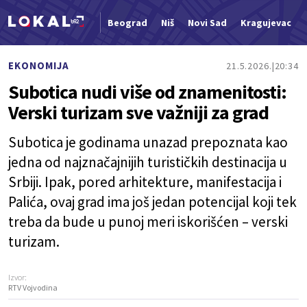
Beograd
Niš
Novi Sad
Kragujevac
Nova vest
EKONOMIJA
21.5.2026.
20:34
Subotica nudi više od znamenitosti:
Verski turizam sve važniji za grad
Subotica je godinama unazad prepoznata kao
jedna od najznačajnijih turističkih destinacija u
Srbiji. Ipak, pored arhitekture, manifestacija i
Palića, ovaj grad ima još jedan potencijal koji tek
treba da bude u punoj meri iskorišćen – verski
turizam.
Izvor:
RTV Vojvodina