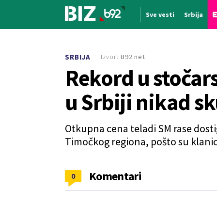
Sve vesti
Srbija
Nova vest
Izvor:
B92.net
SRBIJA
Rekord u stočars
u Srbiji nikad s
Otkupna cena teladi SM rase dosti
Timočkog regiona, pošto su klanice
Komentari
0