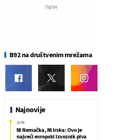
B92 na društvenim mrežama
Najnovije
13:34
Ni Nemačka, Ni Irska: Ovo je
najveći evropski izvoznik piva