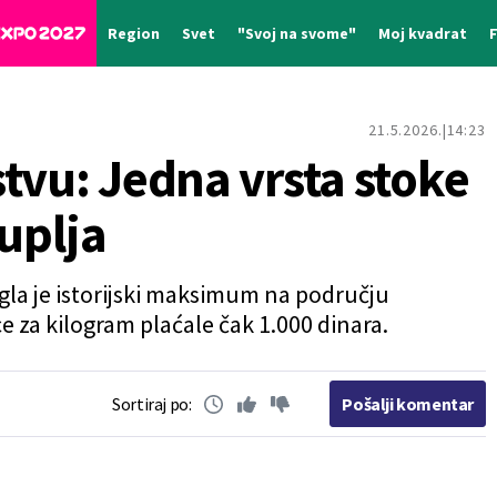
Region
Svet
"Svoj na svome"
Moj kvadrat
21.5.2026.
14:23
tvu: Jedna vrsta stoke
kuplja
gla je istorijski maksimum na području
 za kilogram plaćale čak 1.000 dinara.
Sortiraj po:
Pošalji komentar