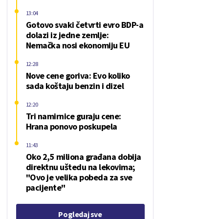
13:04
Gotovo svaki četvrti evro BDP-a
dolazi iz jedne zemlje:
Nemačka nosi ekonomiju EU
12:28
Nove cene goriva: Evo koliko
sada koštaju benzin i dizel
12:20
Tri namirnice guraju cene:
Hrana ponovo poskupela
11:43
Oko 2,5 miliona građana dobija
direktnu uštedu na lekovima;
"Ovo je velika pobeda za sve
pacijente"
Pogledaj sve