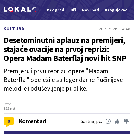
Beograd
Niš
Novi Sad
Kragujevac
Nova vest
KULTURA
20.5.2026.
14:48
Desetominutni aplauz na premijeri,
stajaće ovacije na prvoj reprizi:
Opera Madam Baterflaj novi hit SNP
Premijeru i prvu reprizu opere "Madam
Baterflaj” obeležile su legendarne Pučinijeve
melodije i oduševljenje publike.
Izvor:
B92.net
Komentari
0
Sortiraj po: