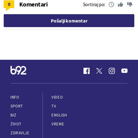
Komentari
0
Sortiraj po:
Pošalji komentar
INFO
VIDEO
SPORT
TV
BIZ
ENGLISH
ŽIVOT
VREME
ZDRAVLJE