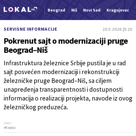
Beograd
Niš
Novi Sad
Kragujevac
Nova vest
SERVISNE INFORMACIJE
20.5.2026.
9:20
Pokrenut sajt o modernizaciji pruge
Beograd–Niš
Infrastruktura železnice Srbije pustila je u rad
sajt posvećen modernizaciji i rekonstrukciji
železničke pruge Beograd–Niš, sa ciljem
unapređenja transparentnosti i dostupnosti
informacija o realizaciji projekta, navode iz ovog
železničkog preduzeća.
Izvor:
eKapija