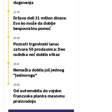
dugovanja
21:14
Država deli 31 milion dinara:
Evo ko može da dobije
bespovratnu pomoć
20:28
Poznati trgovinski lanac
zatvara 50 prodavnica: Deo
radnika već dobilo otkaz
19:47
Nemačka dobila još jednog
"jednoroga"
19:00
Od automobila do vojske:
Francuska planira masovnu
proizvodnju