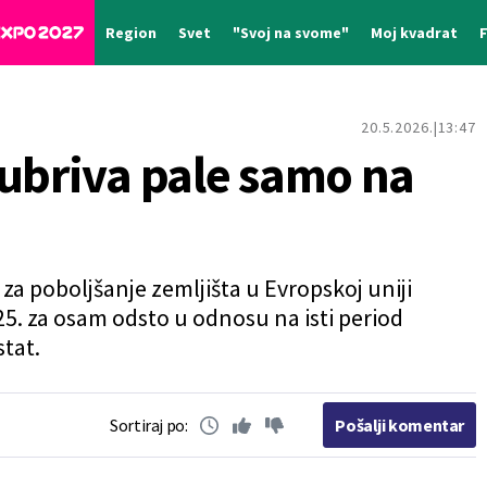
Region
Svet
"Svoj na svome"
Moj kvadrat
20.5.2026.
13:47
đubriva pale samo na
za poboljšanje zemljišta u Evropskoj uniji
25. za osam odsto u odnosu na isti period
stat.
Sortiraj po:
Pošalji komentar