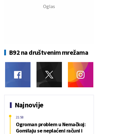
B92 na društvenim mrežama
Najnovije
21:58
Ogroman problem u Nemačkoj:
Gomilaju se neplaćeni računi i