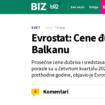
Sve vesti
Srbija
Nova vest
Izvor:
Tanjug
SVET
Evrostat: Cene 
Balkanu
Prosečne cene đubriva i sredstava 
porasle su u četvrtom kvartalu 20
prethodne godine, objavio je Evro
Komentari
0