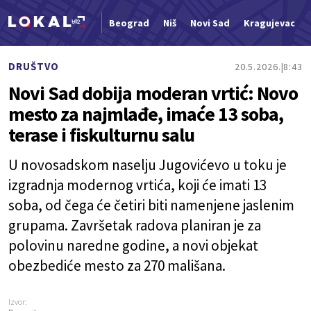
Beograd
Niš
Novi Sad
Kragujevac
Nova vest
DRUŠTVO
20.5.2026.
8:43
Novi Sad dobija moderan vrtić: Novo
mesto za najmlađe, imaće 13 soba,
terase i fiskulturnu salu
U novosadskom naselju Jugovićevo u toku je
izgradnja modernog vrtića, koji će imati 13
soba, od čega će četiri biti namenjene jaslenim
grupama. Završetak radova planiran je za
polovinu naredne godine, a novi objekat
obezbediće mesto za 270 mališana.
Izvor: