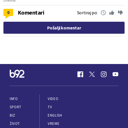
Dnevnik
Komentari
0
Sortiraj po:
Pošalji komentar
INFO
VIDEO
SPORT
TV
BIZ
ENGLISH
ŽIVOT
VREME