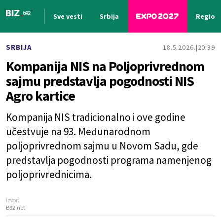
Sve vesti
Srbija
Region
Nova vest
SRBIJA
18.5.2026.
20:39
Kompanija NIS na Poljoprivrednom
sajmu predstavlja pogodnosti NIS
Agro kartice
Kompanija NIS tradicionalno i ove godine
učestvuje na 93. Međunarodnom
poljoprivrednom sajmu u Novom Sadu, gde
predstavlja pogodnosti programa namenjenog
poljoprivrednicima.
Izvor:
B92.net