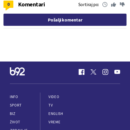
Komentari
0
Sortiraj po:
Pošalji komentar
INFO
VIDEO
SPORT
TV
BIZ
ENGLISH
ŽIVOT
VREME