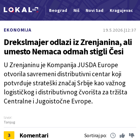
Beograd
Niš
Novi Sad
Kragujevac
Nova vest
EKONOMIJA
19.5.2026.
12:37
Drekslmajer odlazi iz Zrenjanina, ali
umesto Nemaca odmah stigli Česi
U Zrenjaninu je Kompanija JUSDA Europe
otvorila savremeni distributivni centar koji
potvrđuje strateški značaj Srbije kao važnog
logističkog i distributivnog čvorišta za tržišta
Centralne i Jugoistočne Evrope.
Izvor:
Tanjug
Komentari
3
Sortiraj po: