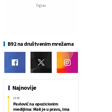
B92 na društvenim mrežama
Najnovije
21:55
Pavlović na opozicionim
medijima: Mali je u pravu, ima