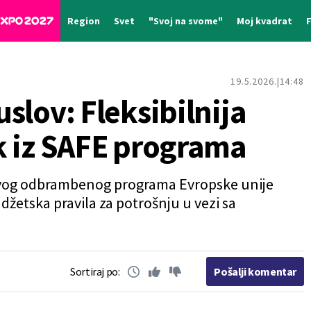
Region
Svet
"Svoj na svome"
Moj kvadrat
19.5.2026.
14:48
 uslov: Fleksibilnija
zak iz SAFE programa
 novog odbrambenog programa Evropske unije
džetska pravila za potrošnju u vezi sa
Sortiraj po:
Pošalji komentar