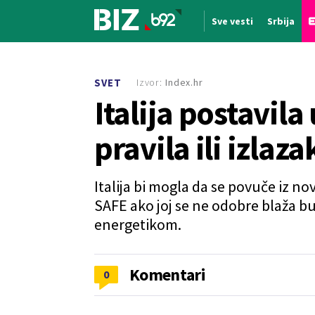
Sve vesti
Srbija
Nova vest
Izvor:
Index.hr
SVET
Italija postavila
pravila ili izla
Italija bi mogla da se povuče iz
SAFE ako joj se ne odobre blaža bu
energetikom.
Komentari
0