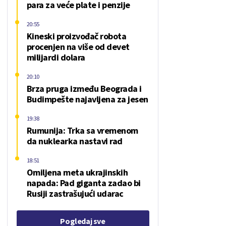
para za veće plate i penzije
20:55
Kineski proizvođač robota
procenjen na više od devet
milijardi dolara
20:10
Brza pruga između Beograda i
Budimpešte najavljena za jesen
19:38
Rumunija: Trka sa vremenom
da nuklearka nastavi rad
18:51
Omiljena meta ukrajinskih
napada: Pad giganta zadao bi
Rusiji zastrašujući udarac
Pogledaj sve