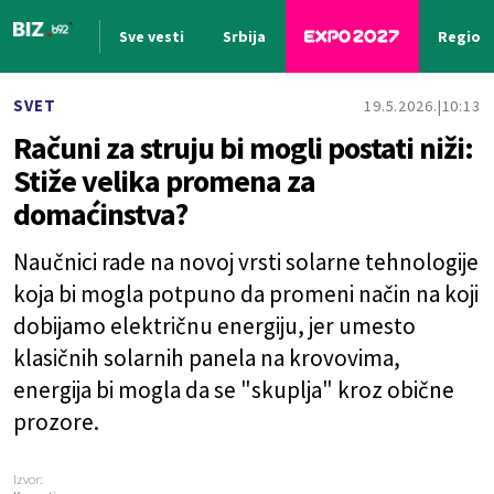
Sve vesti
Srbija
Region
Nova vest
SVET
19.5.2026.
10:13
Računi za struju bi mogli postati niži:
Stiže velika promena za
domaćinstva?
Naučnici rade na novoj vrsti solarne tehnologije
koja bi mogla potpuno da promeni način na koji
dobijamo električnu energiju, jer umesto
klasičnih solarnih panela na krovovima,
energija bi mogla da se "skuplja" kroz obične
prozore.
Izvor: