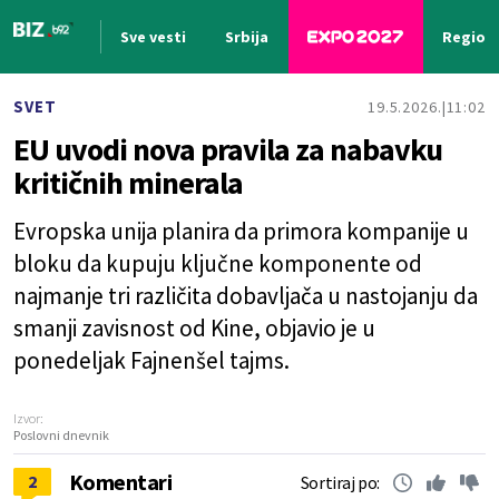
Sve vesti
Srbija
Region
Nova vest
SVET
19.5.2026.
11:02
EU uvodi nova pravila za nabavku
kritičnih minerala
Evropska unija planira da primora kompanije u
bloku da kupuju ključne komponente od
najmanje tri različita dobavljača u nastojanju da
smanji zavisnost od Kine, objavio je u
ponedeljak Fajnenšel tajms.
Izvor:
Poslovni dnevnik
Komentari
2
Sortiraj po: