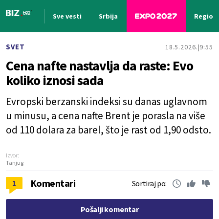
Sve vesti
Srbija
Region
Nova vest
SVET
18.5.2026.
9:55
Cena nafte nastavlja da raste: Evo
koliko iznosi sada
Evropski berzanski indeksi su danas uglavnom
u minusu, a cena nafte Brent je porasla na više
od 110 dolara za barel, što je rast od 1,90 odsto.
Izvor:
Tanjug
Komentari
1
Sortiraj po:
Pošalji komentar