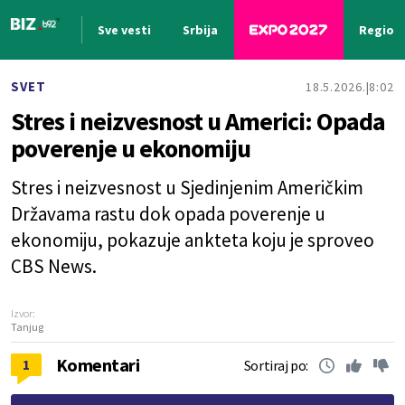
Sve vesti
Srbija
Region
Nova vest
SVET
18.5.2026.
8:02
Stres i neizvesnost u Americi: Opada
poverenje u ekonomiju
Stres i neizvesnost u Sjedinjenim Američkim
Državama rastu dok opada poverenje u
ekonomiju, pokazuje ankteta koju je sproveo
CBS News.
Izvor:
Tanjug
Komentari
1
Sortiraj po: