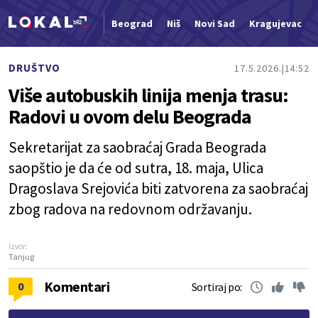
Beograd
Niš
Novi Sad
Kragujevac
Nova vest
DRUŠTVO
17.5.2026.
14:52
Više autobuskih linija menja trasu:
Radovi u ovom delu Beograda
Sekretarijat za saobraćaj Grada Beograda
saopštio je da će od sutra, 18. maja, Ulica
Dragoslava Srejovića biti zatvorena za saobraćaj
zbog radova na redovnom održavanju.
Izvor:
Tanjug
Komentari
0
Sortiraj po: