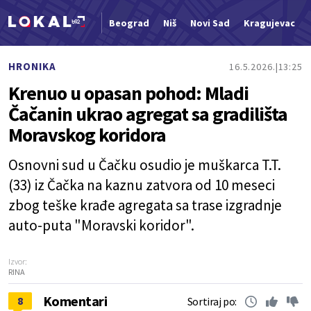
Beograd
Niš
Novi Sad
Kragujevac
Nova vest
HRONIKA
16.5.2026.
13:25
Krenuo u opasan pohod: Mladi
Čačanin ukrao agregat sa gradilišta
Moravskog koridora
Osnovni sud u Čačku osudio je muškarca T.T.
(33) iz Čačka na kaznu zatvora od 10 meseci
zbog teške krađe agregata sa trase izgradnje
auto-puta "Moravski koridor".
Izvor:
RINA
Komentari
8
Sortiraj po: