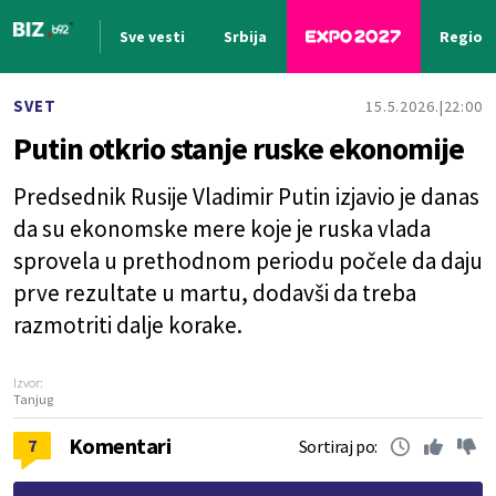
Sve vesti
Srbija
Region
Nova vest
SVET
15.5.2026.
22:00
Putin otkrio stanje ruske ekonomije
Predsednik Rusije Vladimir Putin izjavio je danas
da su ekonomske mere koje je ruska vlada
sprovela u prethodnom periodu počele da daju
prve rezultate u martu, dodavši da treba
razmotriti dalje korake.
Izvor:
Tanjug
Komentari
7
Sortiraj po: