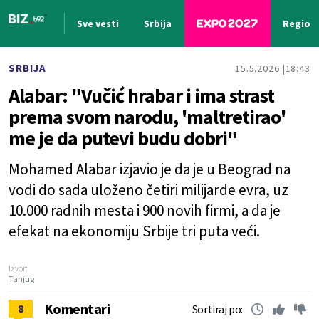
Sve vesti
Srbija
Region
Nova vest
SRBIJA
15.5.2026.
18:43
Alabar: "Vučić hrabar i ima strast
prema svom narodu, 'maltretirao'
me je da putevi budu dobri"
Mohamed Alabar izjavio je da je u Beograd na
vodi do sada uloženo četiri milijarde evra, uz
10.000 radnih mesta i 900 novih firmi, a da je
efekat na ekonomiju Srbije tri puta veći.
Izvor:
Tanjug
Komentari
8
Sortiraj po: