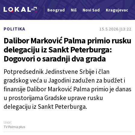
Beograd
Niš
Novi Sad
Kragujevac
Nova vest
POLITIKA
15.5.2026.
13:22
Dalibor Marković Palma primio rusku
delegaciju iz Sankt Peterburga:
Dogovori o saradnji dva grada
Potpredsednik Jedinstvene Srbije i član
gradskog veća u Jagodini zadužen za budžet i
finansije Dalibor Marković Palma primio je danas
u prostorijama Gradske uprave rusku
delegaciju iz Sankt Peterburga.
Izvor:
TV Palma plus