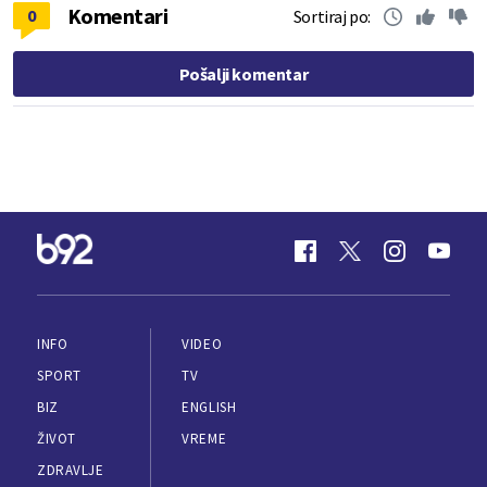
Komentari
0
Sortiraj po:
Pošalji komentar
INFO
VIDEO
SPORT
TV
BIZ
ENGLISH
ŽIVOT
VREME
ZDRAVLJE