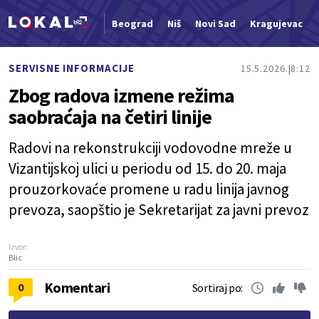
Beograd
Niš
Novi Sad
Kragujevac
Nova vest
SERVISNE INFORMACIJE
15.5.2026.
8:12
Zbog radova izmene režima
saobraćaja na četiri linije
Radovi na rekonstrukciji vodovodne mreže u
Vizantijskoj ulici u periodu od 15. do 20. maja
prouzorkovaće promene u radu linija javnog
prevoza, saopštio je Sekretarijat za javni prevoz
Izvor:
Blic
Komentari
0
Sortiraj po: