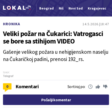
Beograd
Niš
Novi Sad
Kragujevac
Nova vest
HRONIKA
14.5.2026.
18:47
Veliki požar na Čukarici: Vatrogasci
se bore sa stihijom VIDEO
Gašenje velikog požara u nehigijenskom naselju
na Čukaričkoj padini, prenosi 192_rs.
Izvor:
Telegraf
Komentari
0
Sortiraj po:
Pošalji komentar